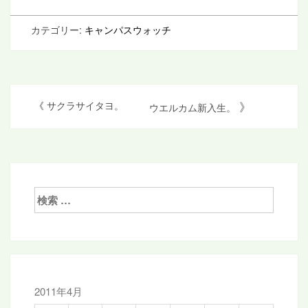
カテゴリー:
キャンパスウォッチ
投
》
《
サクラサイタヨ。
ウエルカム新入生。
稿
ナ
ビ
ゲ
検
索:
ー
シ
ョ
ン
2011年4月