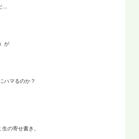
だ…
。
ス）が
Eにハマるのか？
ミ生の寄せ書き。