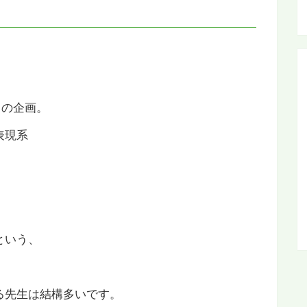
！
この企画。
表現系
という、
る先生は結構多いです。