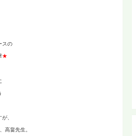
ースの
撃
★
に
う
。
すが、
と、高畠先生。