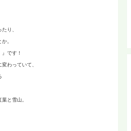
、
ったり、
とか。
、』です！
に変わっていて、
る
）
紅葉と雪山。
、