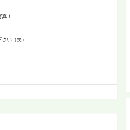
。
写真！
下さい（笑）