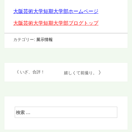
大阪芸術大学短期大学部ホームページ
大阪芸術大学短期大学部ブログトップ
カテゴリー:
展示情報
投
》
《
いざ、合評！
嬉しくて前撮り。
稿
ナ
ビ
ゲ
検
索:
ー
シ