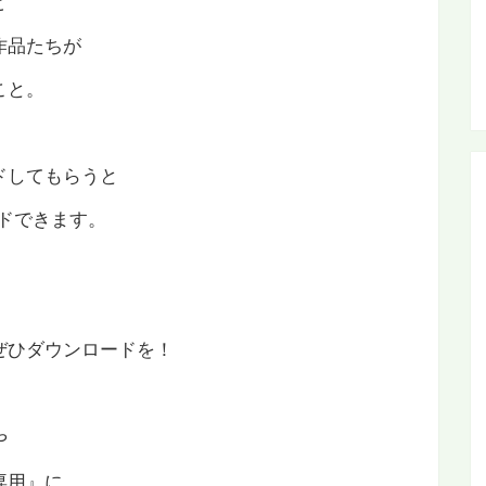
ど
作品たちが
こと。
ードしてもらうと
ドできます。
、ぜひダウンロードを！
や
専用』に