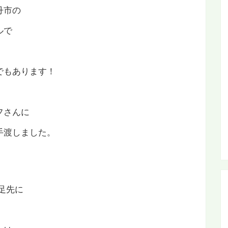
丹市の
ルで
でもあります！
フさんに
手渡しました。
足先に