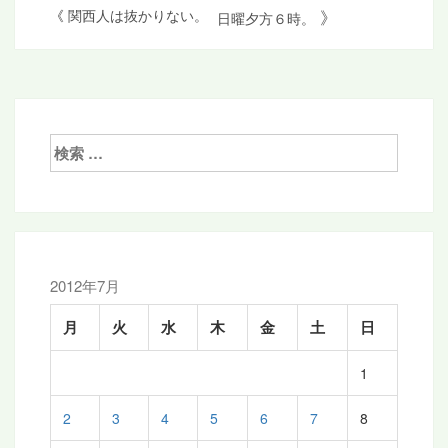
投
》
《
関西人は抜かりない。
日曜夕方６時。
稿
ナ
ビ
ゲ
検
索:
ー
シ
ョ
ン
2012年7月
月
火
水
木
金
土
日
1
2
3
4
5
6
7
8