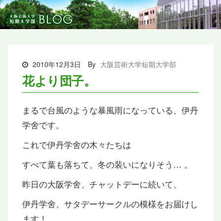
2010年12月3日
By
大阪芸術大学短期大学部
花より団子。
まるで台風のような暴風雨になっている、伊丹
学舍です。
これで伊丹学舍の木々たちは
すべて葉も落ちて、冬の装いになりそう… 。
昨日の大阪学舍、チャットデーに続いて、
伊丹学舍、サタデーサークルの模様をお届けし
ます！