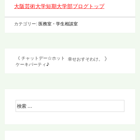
大阪芸術大学短期大学部ブログトップ
カテゴリー:
医務室・学生相談室
投
》
《
チャットデー☆ホット
幸せおすそわけ。
ケーキパーティ♪
稿
ナ
ビ
ゲ
検
ー
索:
シ
ョ