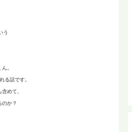
いう
くん。
される話です。
も含めて、
るのか？