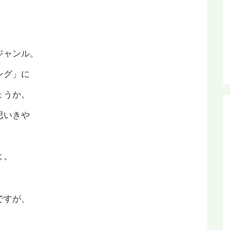
ジャンル。
ング」に
ょうか。
思いきや
よ。
ですが、