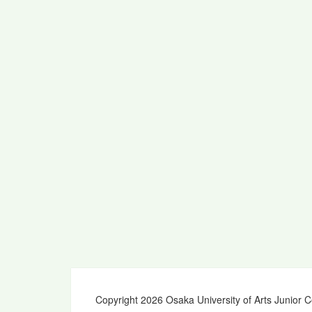
ビ
ゲ
ー
シ
ョ
ン
Copyright 2026 Osaka University of Arts Junior C