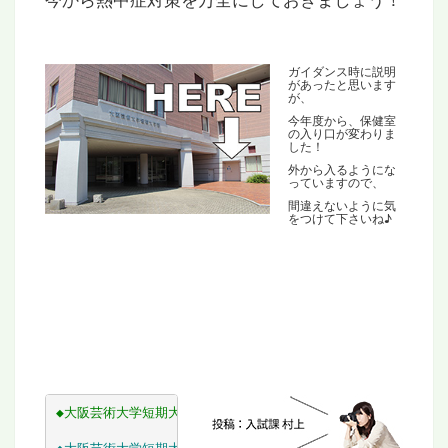
ガイダンス時に説明
があったと思います
が、
今年度から、保健室
の入り口が変わりま
した！
外から入るようにな
っていますので、
間違えないように気
をつけて下さいね♪
◆
大阪芸術大学短期大学部 ホームページ