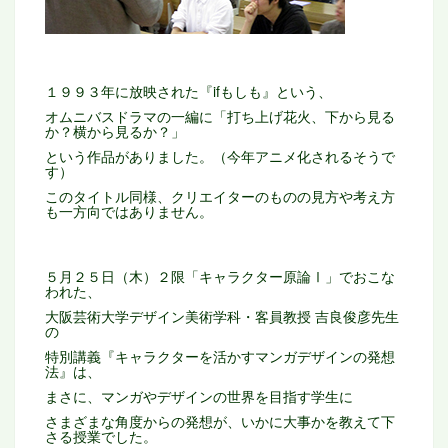
１９９３年に放映された『ifもしも』という、
オムニバスドラマの一編に「打ち上げ花火、下から見る
か？横から見るか？」
という作品がありました。（今年アニメ化されるそうで
す）
このタイトル同様、クリエイターのものの見方や
考え方
も一方向ではありません。
５月２５日（木）２限「キャラクター原論Ⅰ」でおこな
われた、
大阪芸術大学デザイン美術学科・客員教授 吉良俊彦先生
の
特別講義『キャラクターを活かすマンガデザインの発想
法』は、
まさに、マンガやデザインの世界を目指す学生に
さまざまな角度からの発想が、いかに大事かを教えて下
さる授業でした。