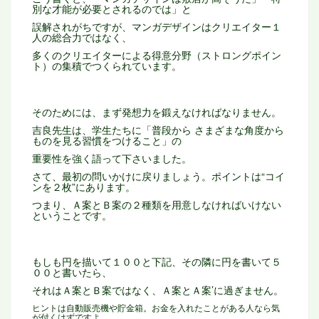
別な才能が必要とされるのでは」と
誤解されがちですが、
マンガデザインはクリエイター１
人の総合力ではなく、
多くのクリエイターによる得意分野（ストロングポイン
ト）の集積でつくられています。
そのためには、まず発想力を鍛えなければなりません。
吉良先生は、学生たちに「普段から さまざまな角度から
ものを見る習慣をつけること」の
重要性を強く語って下さいました。
さて、最初の問いかけに戻りましょう。ポイントは“コイ
ンを２枚”にあります。
つまり、Ａ案とＢ案の２種類を用意しなければいけない
ということです。
もしも円を描いて１００と下記、その隣に円を書いて５
００と書いたら、
それはＡ案とＢ案ではなく、Ａ案とＡ案’に過ぎません。
ヒントは自動販売機や貯金箱。お金を入れたことがある人なら気
が付くはずですよ。