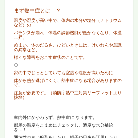
まず熱中症とは…？
温度や湿度が高い中で、体内の水分や塩分（ナトリウム
など）の
バランスが崩れ、体温の調節機能が働かなくなり、体温
上昇、
めまい、体のだるさ、ひどいときには、けいれんや意識
の異常など、
様々な障害をおこす症状のことです。
◇
家の中でじっとしていても室温や湿度が高いために、
体から熱が逃げにくく、熱中症になる場合がありますの
で、
注意が必要です。（消防庁熱中症対策リーフレットより
抜粋）
室内外にかかわらず、熱中症に なります。
部屋の温度をこまめにチェックし、適度な水分補給
を…！
通気性の良い服装をしたり、帽子や日傘を活用したり、