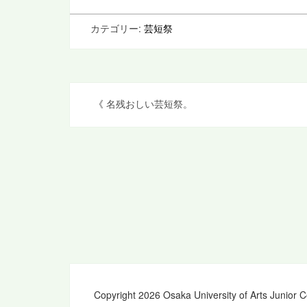
カテゴリー:
芸短祭
投
《
名残おしい芸短祭。
稿
ナ
ビ
ゲ
ー
シ
ョ
ン
Copyright 2026 Osaka University of Arts Junior C