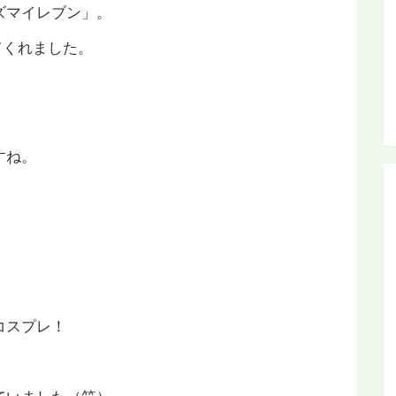
ズマイレブン」。
てくれました。
すね。
。
コスプレ！
ていました（笑）