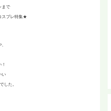
レまで
コスプレ特集★
や、
い！
いい
祭でした。