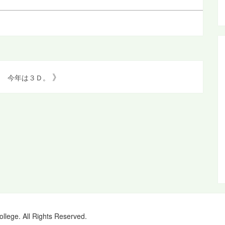
》
今年は３Ｄ。
ollege. All Rights Reserved.