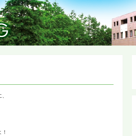
に、
よ！