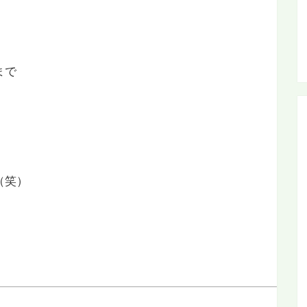
。
まで
（笑）