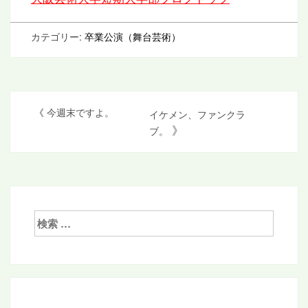
カテゴリー:
卒業公演（舞台芸術）
投
《
今週末ですよ。
イケメン、ファンクラ
》
ブ。
稿
ナ
ビ
ゲ
検
ー
索:
シ
ョ
ン