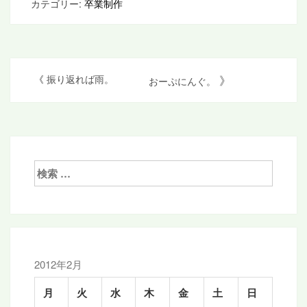
カテゴリー:
卒業制作
投
》
《
振り返れば雨。
おーぷにんぐ。
稿
ナ
ビ
ゲ
検
索:
ー
シ
ョ
ン
2012年2月
月
火
水
木
金
土
日