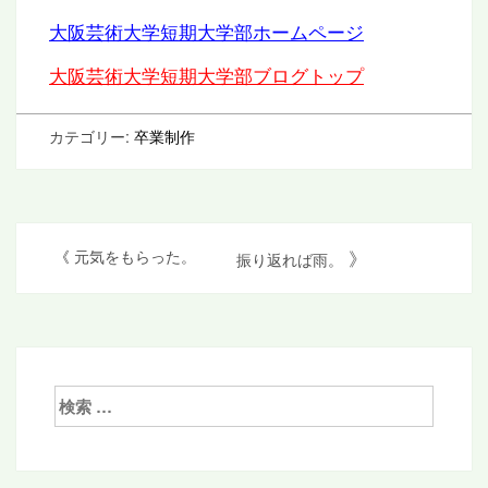
大阪芸術大学短期大学部ホームページ
大阪芸術大学短期大学部ブログトップ
カテゴリー:
卒業制作
投
》
《
元気をもらった。
振り返れば雨。
稿
ナ
ビ
ゲ
検
索:
ー
シ