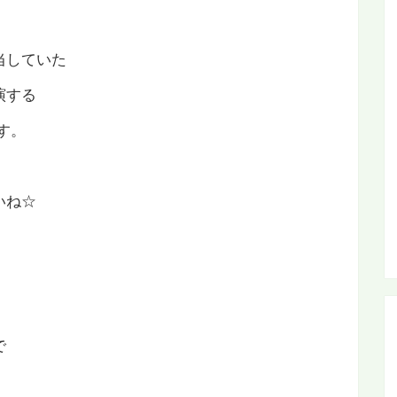
当していた
演する
す。
いね☆
で