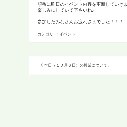
順番に昨日のイベント内容を更新していき
楽しみにしていて下さいね♪
参加したみなさん
お疲れさまでした！！！
カテゴリー:
イベント
投
《
本日（１０月６日）の授業について。
稿
ナ
ビ
ゲ
ー
シ