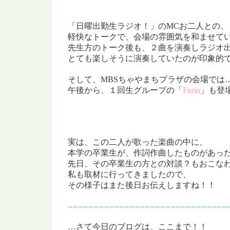
「日曜出勤生ラジオ！」のMCお二人との、
軽快なトークで、会場の雰囲気を和ませて
先生方のトーク後も、
２曲を演奏しラジオ
とても楽しそうに演奏していたのが印象的で
そして、MBSちゃやまちプラザの会場では
午後から、１回生グループの「
Furin
」も登
実は、この二人が歌った楽曲の中に、
本学の卒業生が、作詞作曲したものがあっ
先日、その卒業生の方との対談？もおこな
私も取材に行ってきましたので、
その様子はまた後日お伝えしますね！！
ーーーーーーーーーーーーーーーーーーーーーーーー
ーーーーーーー
…さて今日のブログは、ここまで！！