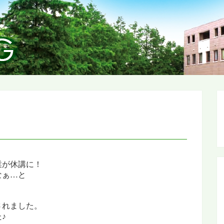
業が休講に！
なぁ…
と
されました。
♪