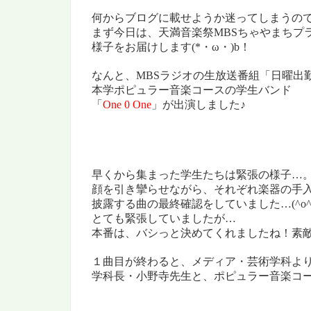
何からブログに載せようか迷ってしまうの
まず今日は、天満音楽祭MBS
ちゃやまちプ
様子を
お届けします(*・ω・)b！
なんと、MBSラジオの生放送番組「日曜出
本学ポピュラー音楽コースの学生バンド
「
One 0 One
」が
出演しました♪
早くから集まった学生たちは緊張の様子…
顔を引き攣らせながら、それぞれ楽器の
手
披露する曲の最終確認をしていました…(^o^;
とても緊張してい
ましたが…
本番は、バシっと決めてくれましたね！素
１曲目が終わると、メディア・芸術学科よ
学科長・小野寺先生と、
ポピュラー音楽コ