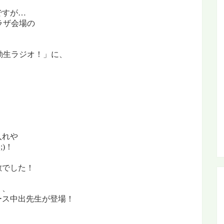
ですが…
ラザ会場の
勤生ラジオ！」に、
。
入れや
)！
敵でした！
り、
ース中出先生が登場！