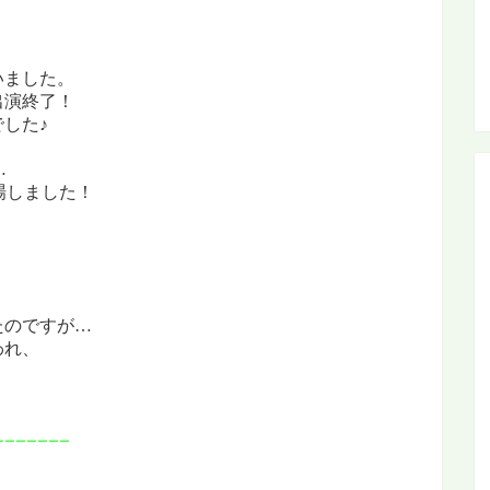
いました。
出演終了！
した♪
…
場しました！
たのですが…
われ、
ーーーーーーー