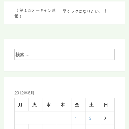
投
》
《
第１回オーキャン速
早くラクになりたい。
報！
稿
ナ
ビ
ゲ
検
ー
索:
シ
ョ
ン
2012年6月
月
火
水
木
金
土
日
1
2
3