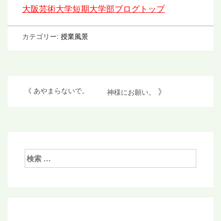
大阪芸術大学短期大学部ブログトップ
カテゴリー:
授業風景
投
》
《
あやまらないで。
神様にお願い。
稿
ナ
ビ
ゲ
検
索:
ー
シ
ョ