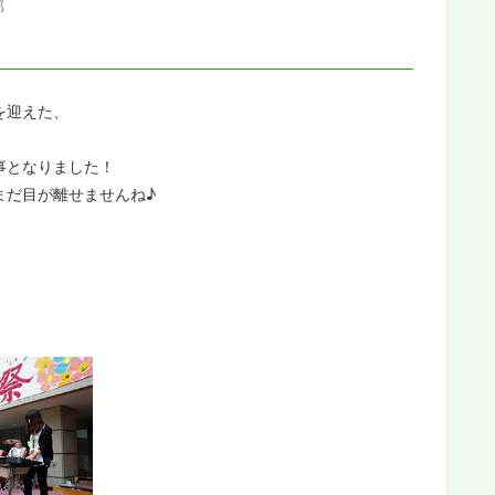
部
を迎えた、
事となりました！
まだ目が離せませんね♪