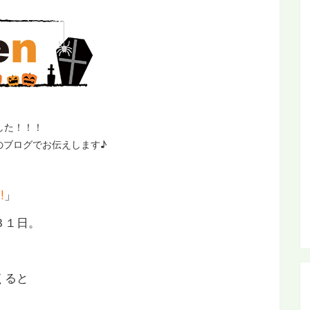
した！！！
のブログでお伝えします♪
!
」
３１日。
くると