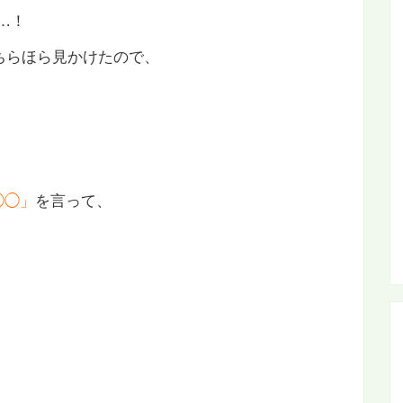
…！
ちらほら見かけたので、
◯◯」
を言って、