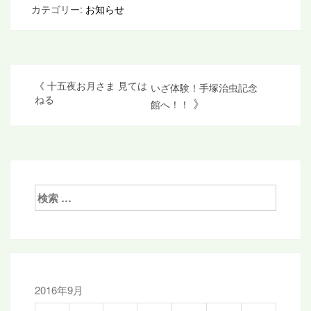
カテゴリー:
お知らせ
投
《
十五夜お月さま 見ては
いざ体験！手塚治虫記念
ねる
》
館へ！！
稿
ナ
ビ
ゲ
検
ー
索:
シ
ョ
ン
2016年9月