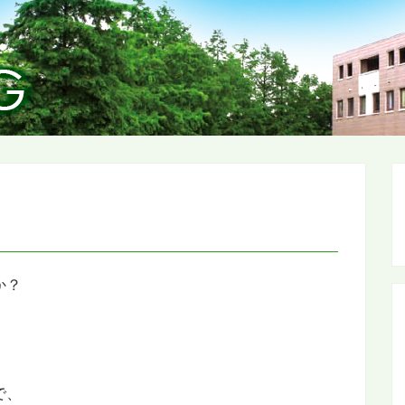
か？
で、