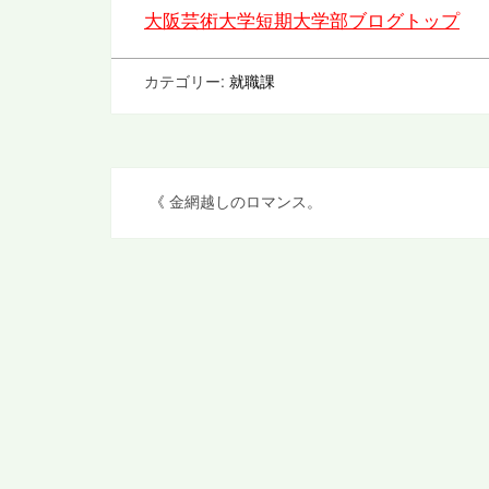
大阪芸術大学短期大学部ブログトップ
カテゴリー:
就職課
投
《
金網越しのロマンス。
稿
ナ
ビ
ゲ
ー
シ
ョ