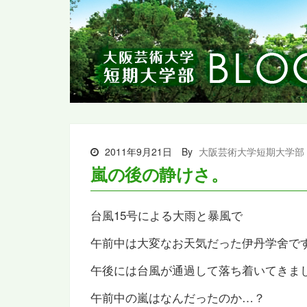
2011年9月21日
By
大阪芸術大学短期大学部
嵐の後の静けさ。
台風15号による大雨と暴風で
午前中は大変なお天気だった伊丹学舍で
午後には台風が通過して落ち着いてきま
午前中の嵐はなんだったのか…？