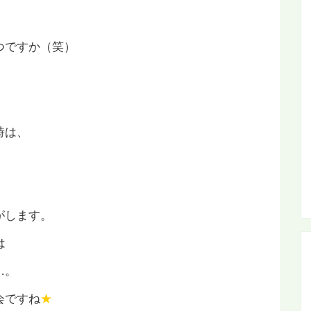
つですか（笑）
時は、
がします。
は
…。
会ですね
★