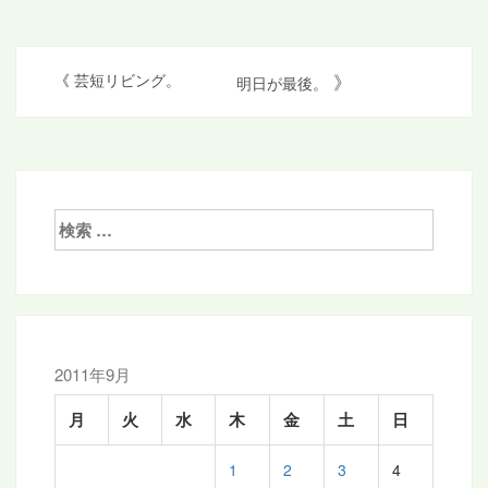
投
》
《
芸短リビング。
明日が最後。
稿
ナ
ビ
ゲ
検
索:
ー
シ
ョ
ン
2011年9月
月
火
水
木
金
土
日
1
2
3
4