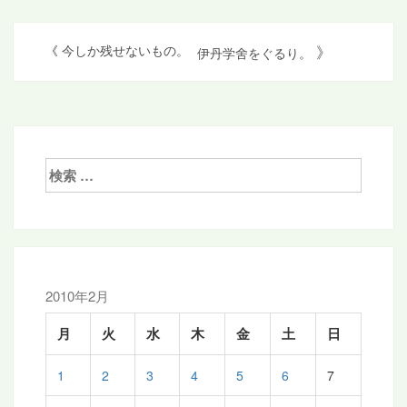
投
》
《
今しか残せないもの。
伊丹学舍をぐるり。
稿
ナ
ビ
ゲ
検
索:
ー
シ
ョ
ン
2010年2月
月
火
水
木
金
土
日
1
2
3
4
5
6
7