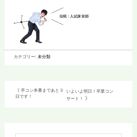
カテゴリー:
未分類
投
《
卒コン本番まであと３
いよいよ明日！卒業コン
日です！
》
サート！
稿
ナ
ビ
ゲ
検