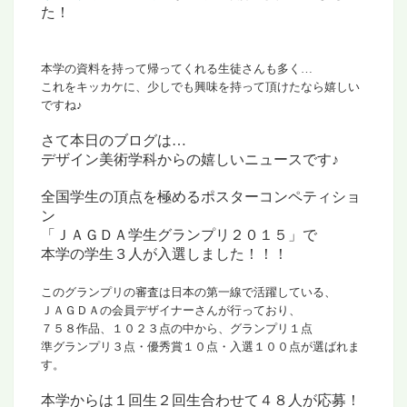
た！
本学の資料を持って帰ってくれる生徒さんも多く…
これをキッカケに、少しでも興味を持って頂けたなら
嬉しい
ですね
♪
さて本日のブログは…
デザイン美術学科からの
嬉しいニュースです♪
全国学生の頂点を極めるポスターコンペティショ
ン
「ＪＡＧＤＡ学生グランプリ２０１５」で
本学の学生３人が入選しました！！！
このグランプリの審査は日本の第一線で活躍している、
ＪＡＧＤＡの会員デザイナーさんが行っており、
７５８作品、１０２３点の中から、グランプリ１点
準グランプリ３点・優秀賞１０点・入選１００点が選ばれま
す。
本学からは１回生２回生合わせて
４８人が応募！