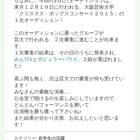
ちなみに…今回行われたオーディションは、
来月１２月１９日に行われる、大阪芸術大学
「クリスマス・ポップスコンサート２０１５」の
１次オーディション！
このオーディションに通ったグループが
芸大で行われる、２次審査に進むことが出来ま
す。
１次審査の結果は、その日のうちに発表され、
みんTIA
と
ポピュラーハウス
、２組が選ばれまし
た♪
喜ぶ間も無く、次は芸大での審査が待ち受けてい
ます！
みなさんの素敵な演奏…、
公会堂で聴けるのを
楽しみにしていますので、
どんどんパフォーマンスを磨いて、
出演権を勝ち獲って下さいね
♪
また結果が分かり次第、
お伝えしたいと思いま
す！
カテゴリー:
在学生の活躍