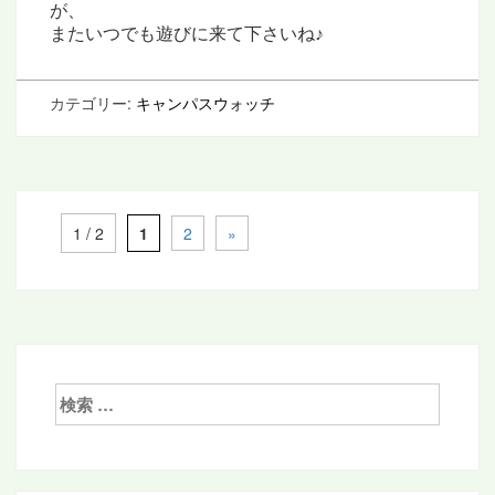
が、
またいつでも
遊びに来て下さいね♪
カテゴリー:
キャンパスウォッチ
投
1 / 2
1
2
»
稿
ナ
ビ
ゲ
検
ー
索:
シ
ョ