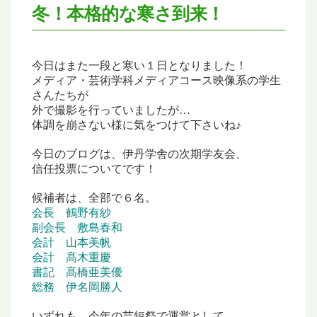
冬！本格的な寒さ到来！
今日はまた一段と寒い１日となりました！
メディア・芸術学科メディアコース映像系の学生
さんたちが
外で撮影を行っていましたが…
体調を崩さない様に気をつけて下さいね♪
今日のブログは、伊丹学舎の次期学友会、
信任投票についてです！
候補者は、全部で６名。
会長 鶴野有紗
副会長 敷島春和
会計 山本美帆
会計 髙木重慶
書記 髙橋亜美優
総務 伊名岡勝人
いずれも、今年の芸短祭で運営として