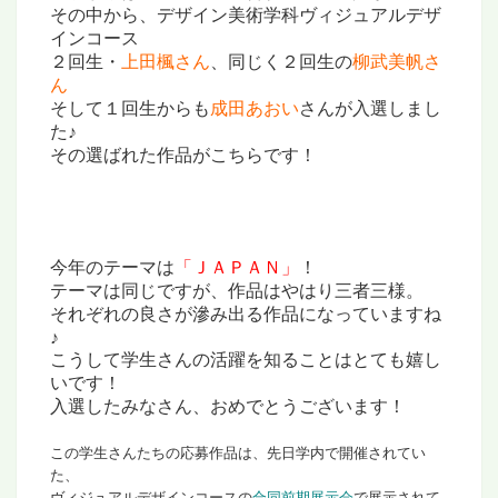
その中から、デザイン美術学科ヴィジュアルデザ
インコース
２回生・
上田楓さん
、同じく２回生の
柳武美帆さ
ん
そして１回生からも
成田あおい
さんが入選しまし
た♪
その選ばれた作品がこちらです！
今年のテーマは
「ＪＡＰＡＮ」
！
テーマは同じですが、作品はやはり三者三様。
それぞれの良さが滲み出る作品になっていますね
♪
こうして学生さんの活躍を知ることは
とても嬉し
いです！
入選したみなさん、おめでとうございます！
この学生さんたちの応募作品は、先日学内で開催されてい
た、
ヴィジュアルデザインコースの
合同前期展示会
で展示されて