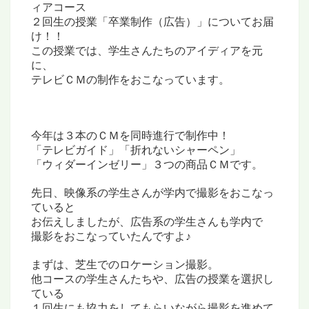
ィアコース
２回生の授業「卒業制作（広告）」についてお届
け！！
この授業では、学生さんたちのアイディアを元
に、
テレビＣＭの
制作をおこなっています。
今年は３本のＣＭを同時進行で制作中！
「テレビガイド」「折れないシャーペン」
「ウィダーインゼリー」
３つの商品ＣＭです。
先日、映像系の学生さんが
学内で撮影をおこなっ
ている
と
お伝えしましたが、
広告系の学生さんも
学内で
撮影をおこなっていたんですよ♪
まずは、芝生でのロケーション撮影。
他コースの学生さんたちや、
広告の授業を選択し
ている
１回生
にも協力をしてもらいながら
撮影を進めて