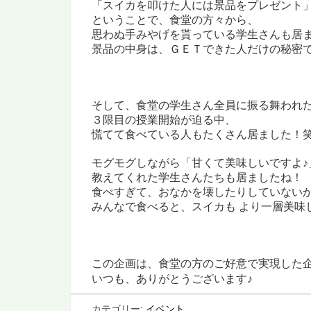
「スイカを叩けた人には景品をプレゼント
ということで、食堂の方々から、
思わぬ手みやげを貰っている学生さんも
居
景品の中身は、ＧＥＴできた人だけの秘密
そして、食堂の学生さん全員に振る舞われ
３限目の授業開始が迫る中、
慌てて食べている人もたくさん居ました！
モグモグしながら「甘くて美味しいですよ♪
教えてくれた学生さんたちも居ましたね！
食べすぎて、おなかを壊したりしていない
みんなで食べると、スイカも より一層美味
この企画は、食堂の方のご好意で実現した
いつも、ありがとうございます♪
カテゴリー:
イベント