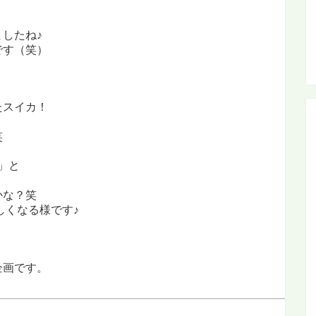
」
ましたね♪
です（笑）
たスイカ！
笑
」と
かな？笑
しくなる様です♪
企画です。