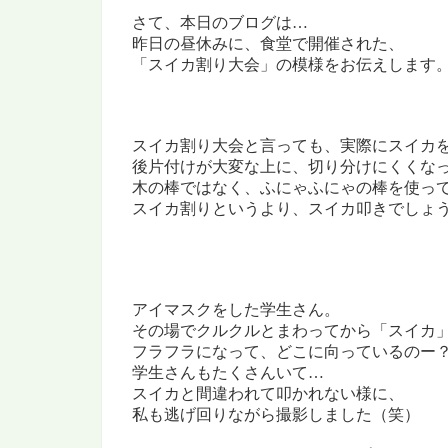
さて、本日のブログは…
昨日の昼休みに、食堂で開催された、
「
スイカ割り大会」の模様を
お伝えします
スイカ割り大会と言っても、
実際にスイカ
後片付けが大変な上に、切り分けにくくな
木の棒ではなく、
ふにゃふにゃの棒を使っ
スイカ割りというより、スイカ叩きでしょ
アイマスクをした学生さん。
その場でクルクルとまわってから
「スイカ
フラフラになって、どこに向っているのー
学生さんもたくさんいて…
スイカと間違われて叩かれない様に、
私も逃げ回りながら
撮影しました（笑）