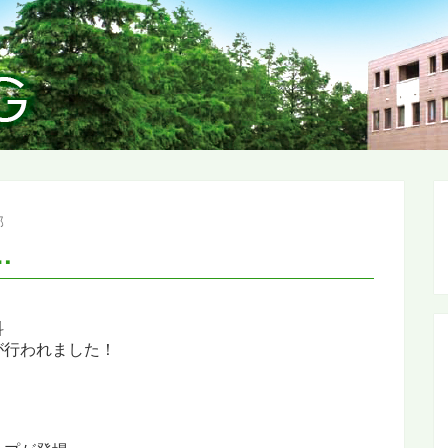
部
…
科
が行われました！