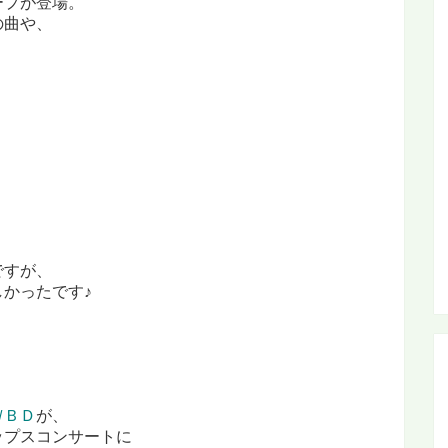
ープが登場。
の曲や、
ですが、
かったです♪
ＷＢＤ
が、
ップスコンサートに