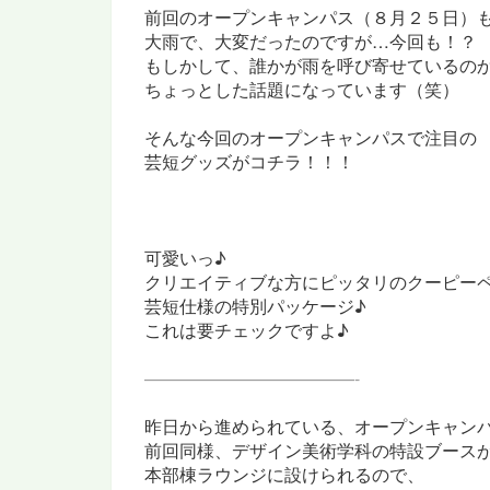
前回のオープンキャンパス（８月２５日）
大雨で、大変だったのですが…今回も！？
もしかして、誰かが雨を呼び寄せているの
ちょっとした話題になっています（笑）
そんな今回のオープンキャンパスで注目の
芸短グッズがコチラ！！！
可愛いっ♪
クリエイティブな方にピッタリのクーピー
芸短仕様の特別パッケージ♪
これは要チェックですよ♪
————————————-
昨日から進められている、オープンキャン
前回同様、デザイン美術学科の特設ブース
本部棟ラウンジに設けられるので、