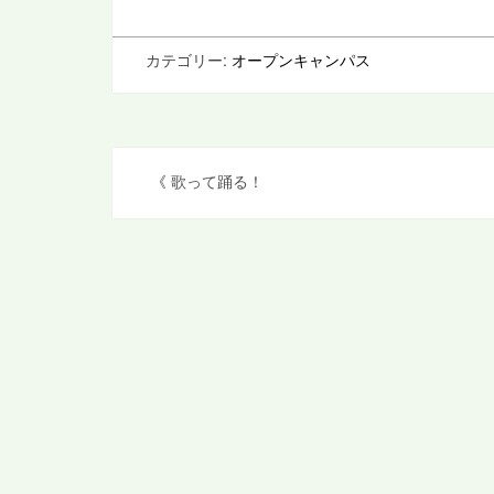
カテゴリー:
オープンキャンパス
投
《
歌って踊る！
稿
ナ
ビ
ゲ
ー
シ
ョ
ン