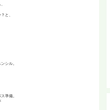
も、
か？と、
ペンシル。
パス準備。
が