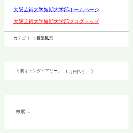
大阪芸術大学短期大学部ホームページ
大阪芸術大学短期大学部ブログトップ
カテゴリー:
授業風景
投
》
《
胸キュンダイアリー。
１万円払う。
稿
ナ
ビ
ゲ
検
索:
ー
シ