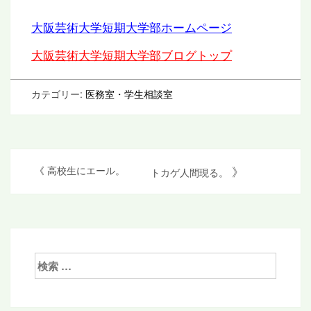
大阪芸術大学短期大学部ホームページ
大阪芸術大学短期大学部ブログトップ
カテゴリー:
医務室・学生相談室
投
》
《
高校生にエール。
トカゲ人間現る。
稿
ナ
ビ
ゲ
検
索:
ー