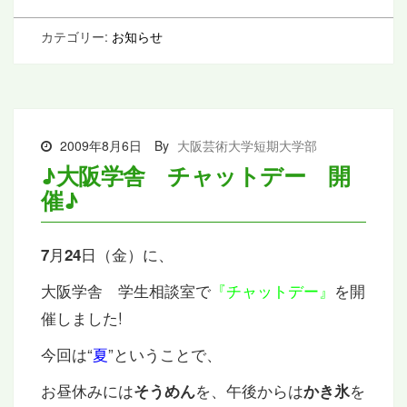
カテゴリー:
お知らせ
2009年8月6日
By
大阪芸術大学短期大学部
♪大阪学舎 チャットデー 開
催♪
月
日（金）に、
7
24
大阪学舎 学生相談室で
『チャットデー』
を開
催しました!
今回は“
夏
”ということで、
お昼休みには
を、午後からは
を
そうめん
かき氷