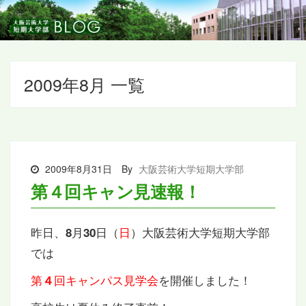
2009年8月 一覧
2009年8月31日
By
大阪芸術大学短期大学部
第４回キャン見速報！
昨日、
月
日（
日
）大阪芸術大学短期大学部
8
30
では
第
回キャンパス見学会
を開催しました！
４