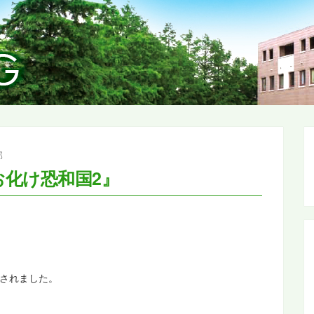
部
nal『お化け恐和国2』
が開催されました。