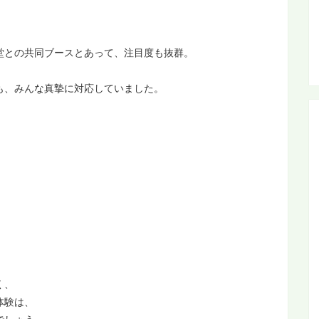
堂との共同ブースとあって、注目度も抜群。
、
も、みんな真摯に対応していました。
く、
体験は、