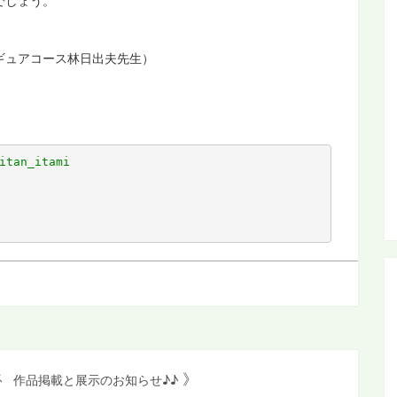
でしょう。
ギュアコース林日出夫先生）
an_itami
》
ス
作品掲載と展示のお知らせ♪♪