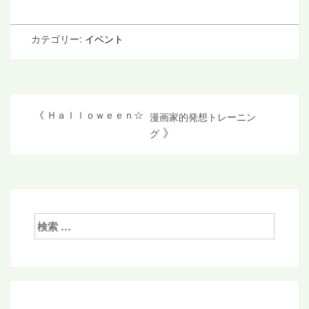
カテゴリー:
イベント
投
《
Ｈａｌｌｏｗｅｅｎ☆
漫画家的発想トレーニン
》
グ
稿
ナ
ビ
ゲ
検
ー
索:
シ
ョ
ン