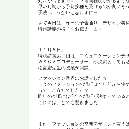
効果が出るまでに、２週間程度かかるよう
早い時期から予防接種を受けるのが良いそ
手洗い、うがいも忘れずにっ！！
さて今日は、昨日の予告通り、デザイン美
特別講義の様子をお伝えします。
１１月８日。
特別講義第二回は、
コミュニケーションデ
ＷＳＣＡプロデューサー、
小説家としても
松宮宏先生の授業が開講。
ファッション業界の
お話でした☆
「今のファッションの流行は１年前から決
って、ご存知でしたか？
昨年の今頃には今年の流行が決まっている
これには、とても驚きました！！
また、ファッションの空間デザインと言え