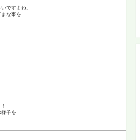
多いですよね。
ざまな事を
、
！！
の様子を