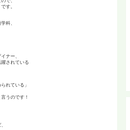
なので、
うです。
術学科、
ザイナー、
活躍されている
められている」
と言うのです！
ば、