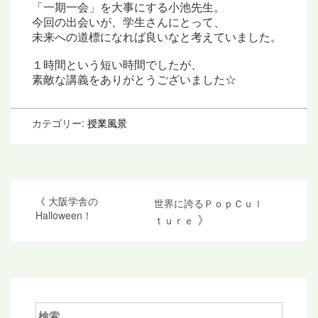
「一期一会」を大事にする小池先生。
今回の出会いが、学生さんにとって、
未来への道標になれば良いなと考えていました。
１時間という短い時間でしたが、
素敵な講義をありがとうございました☆
カテゴリー:
授業風景
投
《
大阪学舎の
世界に誇るＰｏｐＣｕｌ
Halloween！
》
ｔｕｒｅ
稿
ナ
ビ
ゲ
検