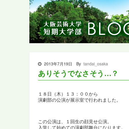
2013年7月19日
By
tandai_osaka
ありそうでなさそう…？
１８日（木）１３：００から
演劇部の公演が展示室で行われました。
この公演は、１回生の顔見せ公演。
入学して始めての演劇部
舞台になります。