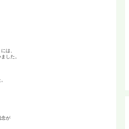
トには、
いました。
た。
概念が