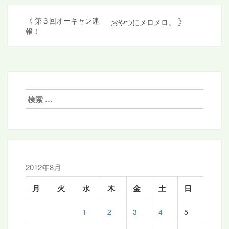
投
》
《
第３回オーキャン速
おやつにメロメロ。
報！
稿
ナ
ビ
ゲ
検
ー
索:
シ
ョ
ン
2012年8月
月
火
水
木
金
土
日
1
2
3
4
5