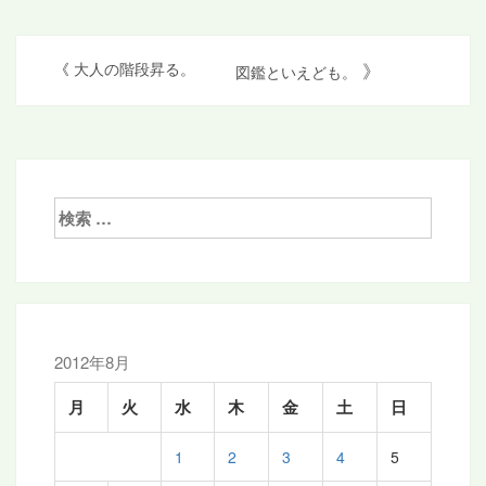
投
》
《
大人の階段昇る。
図鑑といえども。
稿
ナ
ビ
ゲ
検
索:
ー
シ
ョ
ン
2012年8月
月
火
水
木
金
土
日
1
2
3
4
5