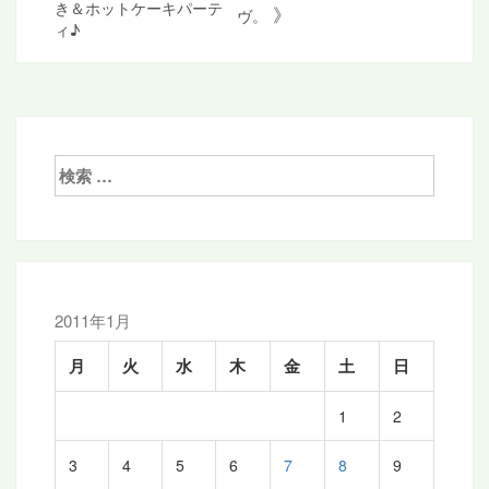
き＆ホットケーキパーテ
》
ヴ。
稿
ィ♪
ナ
ビ
ゲ
ー
検
索:
シ
ョ
ン
2011年1月
月
火
水
木
金
土
日
1
2
3
4
5
6
7
8
9