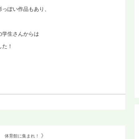
形っぽい作品もあり、
の学生さんからは
した！
》
体育館に集まれ！