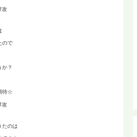
は
たので
うか？
期待☆
きたのは