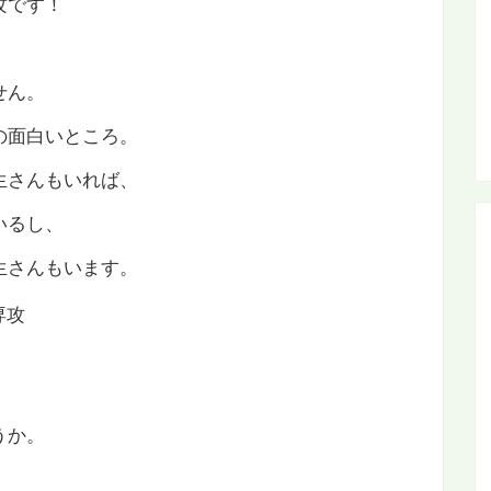
攻です！
せん。
の面白いところ。
生さんもいれば、
いるし、
生さんもいます。
うか。
、