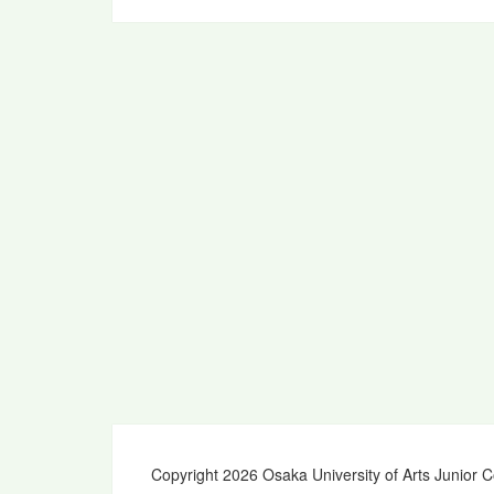
稿
ナ
ビ
ゲ
ー
シ
ョ
ン
Copyright 2026 Osaka University of Arts Junior C