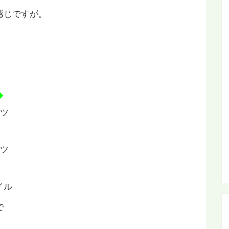
感じですが。
◆
で