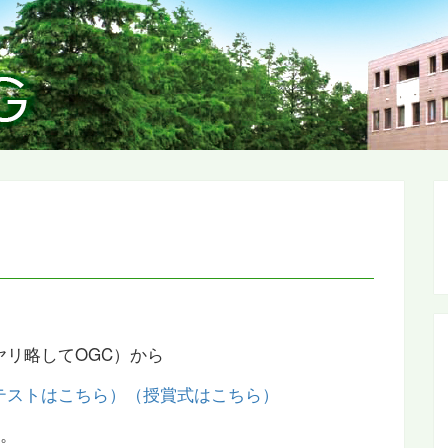
ヤリ略してOGC）から
テストはこちら）
（授賞式はこちら）
半。