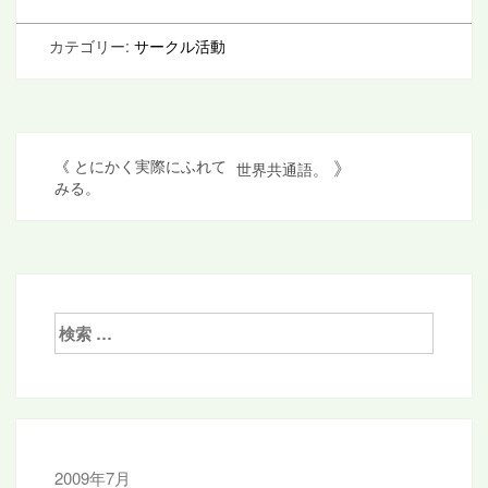
カテゴリー:
サークル活動
投
》
《
とにかく実際にふれて
世界共通語。
みる。
稿
ナ
ビ
ゲ
検
ー
索:
シ
ョ
ン
2009年7月