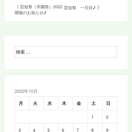
投
》
《
芸短祭（学園祭）2022
芸短祭 一日目♪
開催のお知らせ♪
稿
ナ
ビ
ゲ
検
ー
索:
シ
ョ
ン
2022年10月
月
火
水
木
金
土
日
1
2
3
4
5
6
7
8
9