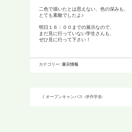
二色で描いたとは思えない、
色の深みも、
とても素敵でしたよ
♪
明日１６：００までの展示なので、
まだ見に行っていない学生さんも、
ぜひ見に行って下さい！
カテゴリー:
展示情報
投
《
オープンキャンパス -伊丹学舎-
稿
ナ
ビ