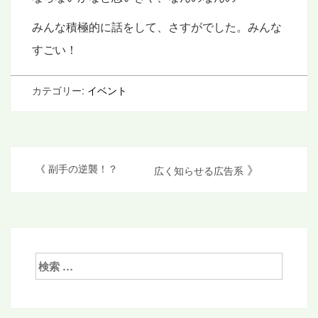
みんな積極的に話をして、さすがでした。みんな
すごい！
カテゴリー:
イベント
投
》
《
副手の逆襲！？
広く知らせる広告系
稿
ナ
ビ
ゲ
検
索:
ー
シ