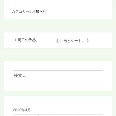
カテゴリー:
お知らせ
投
》
《
明日の予感。
お弁当とシート。
稿
ナ
ビ
ゲ
検
索:
ー
シ
ョ
ン
2012年4月