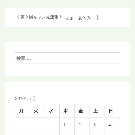
投
》
《
第２回キャン見速報！
あぁ、夏休み。
稿
ナ
ビ
ゲ
検
索:
ー
シ
ョ
ン
2010年7月
月
火
水
木
金
土
日
1
2
3
4