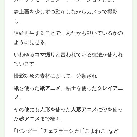
静止画を少しずつ動かしながらカメラで撮影
し、
連続再生することで、あたかも動いているかの
ように見せる、
いわゆる
と言われている技法が使われ
コマ撮り
ています。
撮影対象の素材によって、分類され、
紙を使った
、粘土を使った
紙アニメ
クレイアニ
、
メ
その他にも人形を使った
に砂を使っ
人形アニメ
た
まで様々。
砂アニメ
｢ピングー｣｢チェブラーシカ｣｢こまねこ｣など