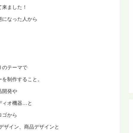
て来ました！
態になった人から
、
。
りのテーマで
ーを制作すること。
品開発や
ディオ機器…と
ロゴから
プデザイン、商品デザインと