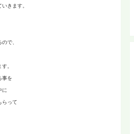
ていきます。
るので、
ます。
る事を
中に
もらって